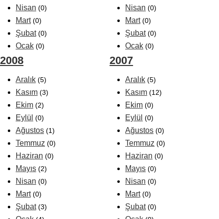
Nisan
Nisan
(0)
(0)
Mart
Mart
(0)
(0)
Şubat
Şubat
(0)
(0)
Ocak
Ocak
(0)
(0)
2008
2007
Aralık
Aralık
(5)
(5)
Kasım
Kasım
(3)
(12)
Ekim
Ekim
(2)
(0)
Eylül
Eylül
(0)
(0)
Ağustos
Ağustos
(1)
(0)
Temmuz
Temmuz
(0)
(0)
Haziran
Haziran
(0)
(0)
Mayıs
Mayıs
(2)
(0)
Nisan
Nisan
(0)
(0)
Mart
Mart
(0)
(0)
Şubat
Şubat
(3)
(0)