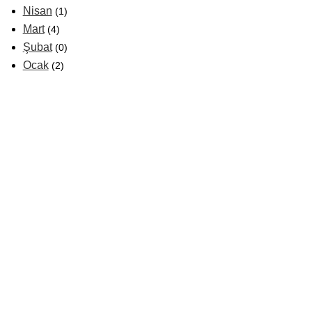
Nisan
(1)
Mart
(4)
Şubat
(0)
Ocak
(2)