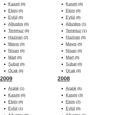
Kasım
Kasım
(0)
(0)
Ekim
Ekim
(0)
(0)
Eylül
Eylül
(0)
(0)
Ağustos
Ağustos
(0)
(1)
Temmuz
Temmuz
(0)
(1)
Haziran
Haziran
(2)
(0)
Mayıs
Mayıs
(0)
(0)
Nisan
Nisan
(0)
(0)
Mart
Mart
(0)
(0)
Şubat
Şubat
(0)
(0)
Ocak
Ocak
(0)
(0)
2009
2008
Aralık
Aralık
(1)
(5)
Kasım
Kasım
(0)
(3)
Ekim
Ekim
(0)
(2)
Eylül
Eylül
(1)
(0)