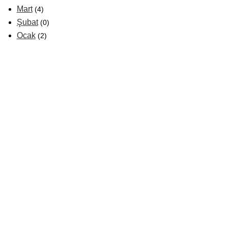
Mart
(4)
Şubat
(0)
Ocak
(2)