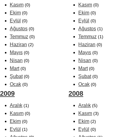
Kasım
Kasım
(0)
(0)
Ekim
Ekim
(0)
(0)
Eylül
Eylül
(0)
(0)
Ağustos
Ağustos
(0)
(1)
Temmuz
Temmuz
(0)
(1)
Haziran
Haziran
(2)
(0)
Mayıs
Mayıs
(0)
(0)
Nisan
Nisan
(0)
(0)
Mart
Mart
(0)
(0)
Şubat
Şubat
(0)
(0)
Ocak
Ocak
(0)
(0)
2009
2008
Aralık
Aralık
(1)
(5)
Kasım
Kasım
(0)
(3)
Ekim
Ekim
(0)
(2)
Eylül
Eylül
(1)
(0)