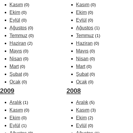
Kasım
Kasım
(0)
(0)
Ekim
Ekim
(0)
(0)
Eylül
Eylül
(0)
(0)
Ağustos
Ağustos
(0)
(1)
Temmuz
Temmuz
(0)
(1)
Haziran
Haziran
(2)
(0)
Mayıs
Mayıs
(0)
(0)
Nisan
Nisan
(0)
(0)
Mart
Mart
(0)
(0)
Şubat
Şubat
(0)
(0)
Ocak
Ocak
(0)
(0)
2009
2008
Aralık
Aralık
(1)
(5)
Kasım
Kasım
(0)
(3)
Ekim
Ekim
(0)
(2)
Eylül
Eylül
(1)
(0)