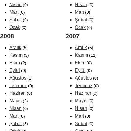
Nisan
Nisan
(0)
(0)
Mart
Mart
(0)
(0)
Şubat
Şubat
(0)
(0)
Ocak
Ocak
(0)
(0)
2008
2007
Aralık
Aralık
(5)
(5)
Kasım
Kasım
(3)
(12)
Ekim
Ekim
(2)
(0)
Eylül
Eylül
(0)
(0)
Ağustos
Ağustos
(1)
(0)
Temmuz
Temmuz
(0)
(0)
Haziran
Haziran
(0)
(0)
Mayıs
Mayıs
(2)
(0)
Nisan
Nisan
(0)
(0)
Mart
Mart
(0)
(0)
Şubat
Şubat
(3)
(0)