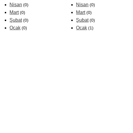
Nisan
Nisan
(0)
(0)
Mart
Mart
(0)
(0)
Şubat
Şubat
(0)
(0)
Ocak
Ocak
(0)
(1)