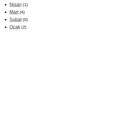
Nisan
(1)
Mart
(4)
Şubat
(0)
Ocak
(2)