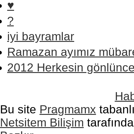
♥
?
iyi bayramlar
Ramazan ayımız mübare
2012 Herkesin gönlünce 
Hab
Bu site
Pragmamx
tabanlı
Netsitem Bilişim
tarafında