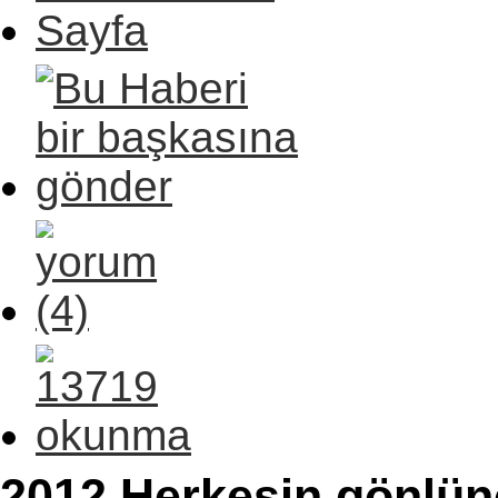
2012 Herkesin gönlünc